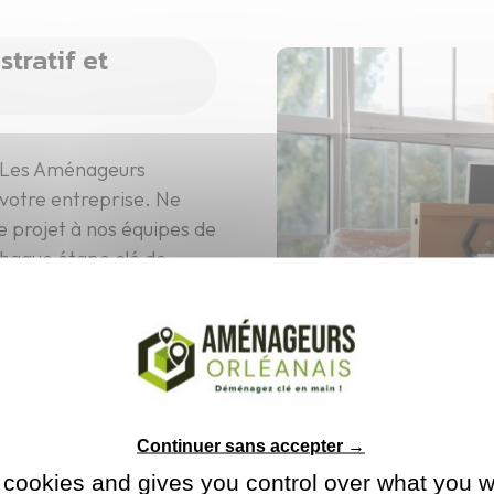
ratif et
fs Les Aménageurs
 votre entreprise. Ne
re projet à nos équipes de
chaque étape clé de
e 35 ans d’expérience,
rvice de tous les
s solutions sur mesure.
lidée dans le transfert
gestion rigoureuse des
 tiennent à votre
Continuer sans accepter →
ménagement dans les
 cookies and gives you control over what you w