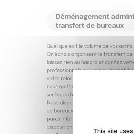
Déménagement administ
transfert de bureaux
Quel que soit le volume de vos acti
Orléanais organisent le transfert de
laissez rien au hasard et confiez vot
professionnels qui vous guideront à 
votre relocalisation. Forts de plus d
nous mettons notre savoir-faire au se
secteurs d'activité pour proposer de
Nous disposons d’une expertise conso
de bureaux, de sièges sociaux et la 
parcs informatiques. Nos experts se
disposition pour planifier votre dé
This site uses