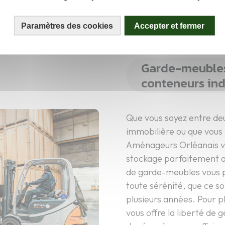
t scrupuleusement vos
es
Paramètres des cookies
Accepter et fermer
Garde-meubles
conteneurs ind
Que vous soyez entre d
immobilière ou que vous
Aménageurs Orléanais vo
stockage parfaitement a
de garde-meubles vous 
toute sérénité, que ce s
plusieurs années. Pour pl
vous offre la liberté de