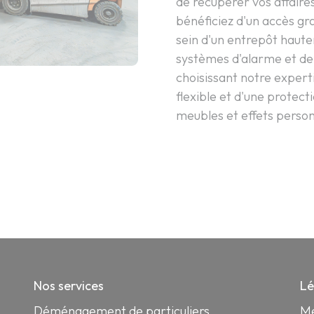
de récupérer vos affaire
bénéficiez d'un accès gra
sein d'un entrepôt haut
systèmes d'alarme et de
choisissant notre expert
flexible et d'une protect
meubles et effets person
Nos services
Lé
Déménagement de particuliers
Me