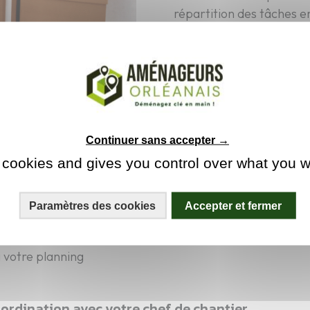
répartition des tâches e
coordination optimale 
maîtrisé.
tes les étapes
Continuer sans accepter →
 cookies and gives you control over what you w
ans et dans toute la région Centre-Val de Loire, du débu
Paramètres des cookies
Accepter et fermer
luer le matériel et le volume à déplacer
48h
à votre planning
oordination avec votre chef de chantier