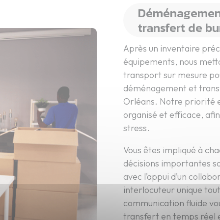
Déménagement 
transfert de b
Après un inventaire préc
équipements, nous metto
transport sur mesure pou
déménagement et transfe
Orléans. Notre priorité e
organisé et efficace, afi
stress.
Vous êtes impliqué à cha
décisions importantes so
avec l’appui d’un collabo
interlocuteur unique tout
communication fluide vo
transfert en temps réel