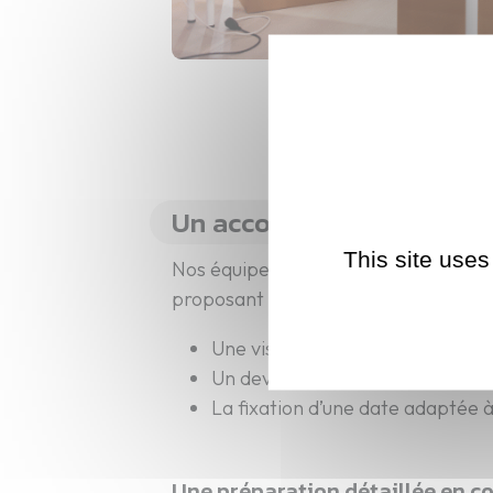
Un accompagnement à tou
This site uses
Nos équipes vous accompagnent à Orlé
proposant :
Une visite préparatoire pour éva
Un devis gratuit transmis sous 
La fixation d’une date adaptée 
Une préparation détaillée en c