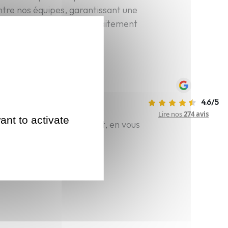
ntre nos équipes, garantissant une
et un déménagement parfaitement
4.6/5
Lire nos
274 avis
ant to activate
t à la fin de votre projet, en vous